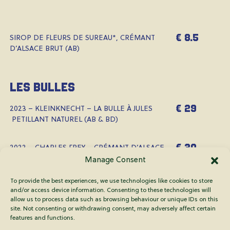
€ 8.5
SIROP DE FLEURS DE SUREAU*, CRÉMANT
D’ALSACE BRUT (AB)
les bulles
€ 29
2023 – KLEINKNECHT – LA BULLE À JULES
PETILLANT NATUREL (AB & BD)
€ 30
2022 – CHARLES FREY – CRÉMANT D’ALSACE
BRUT NATURE (AB)
Manage Consent
To provide the best experiences, we use technologies like cookies to store
€ 32
2019/2020 – KLEINKNECHT – CRÉMANT
and/or access device information. Consenting to these technologies will
D’ALSACE BRUT (AB & BD)
allow us to process data such as browsing behaviour or unique IDs on this
site. Not consenting or withdrawing consent, may adversely affect certain
Chardonnay, Auxerrois & Pinot Gris
features and functions.