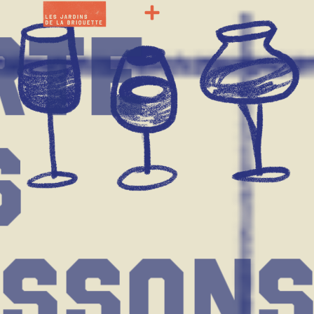
rte
s
isson