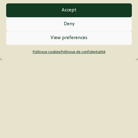
€ 32
Accept
2021 – VINCENT GROSS – « RHAPSODIE »
PETILLANT NATUREL (AB)
Deny
€ 34
2023 – LE CLOS LIEBAU – “SOLEY KOUCHÉ”
View preferences
BULLES ROSÉ (AB & BD)
Pinot Gris, Auxerrois & Gewurztraminer
Politique cookies
Politique de confidentialité
€ 47
2019 – JEAN-PIERRE FRICK – CRÉMANT
D’ALSACE (AB & BD)
Auxerrois, Riesling & Pinot Gris